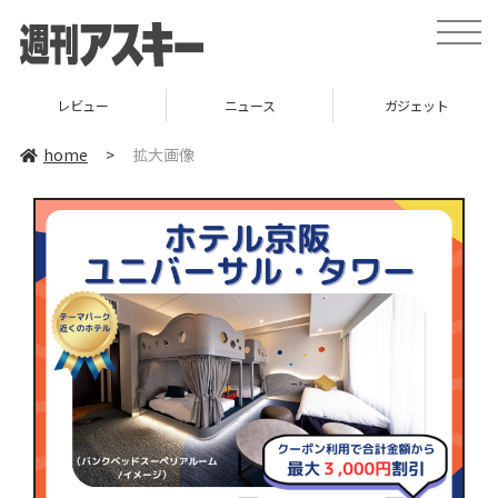
toggle
naviga
レビュー
ニュース
ガジェット
home
>
拡大画像