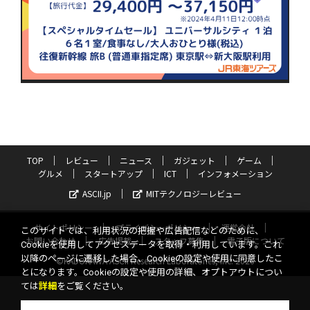
TOP
レビュー
ニュース
ガジェット
ゲーム
グルメ
スタートアップ
ICT
インフォメーション
ASCII.jp
MITテクノロジーレビュー
サイトポリシー
プライバシーポリシー
運営会社
このサイトでは、利用状況の把握や広告配信などのために、
お問い合わせ
広告掲載
スタッフ募集
電子版について
Cookieを使用してアクセスデータを取得・利用しています。これ
以降のページに遷移した場合、Cookieの設定や使用に同意したこ
©KADOKAWA ASCII Research Laboratories, Inc. 2026
とになります。Cookieの設定や使用の詳細、オプトアウトについ
ては
詳細
をご覧ください。