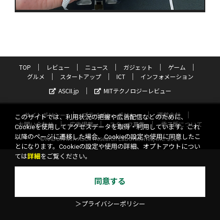
TOP
レビュー
ニュース
ガジェット
ゲーム
グルメ
スタートアップ
ICT
インフォメーション
ASCII.jp
MITテクノロジーレビュー
サイトポリシー
プライバシーポリシー
運営会社
このサイトでは、利用状況の把握や広告配信などのために、
お問い合わせ
広告掲載
スタッフ募集
電子版について
Cookieを使用してアクセスデータを取得・利用しています。これ
以降のページに遷移した場合、Cookieの設定や使用に同意したこ
©KADOKAWA ASCII Research Laboratories, Inc. 2026
とになります。Cookieの設定や使用の詳細、オプトアウトについ
ては
詳細
をご覧ください。
同意する
＞プライバシーポリシー