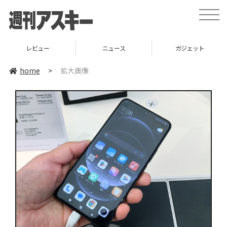
toggle
naviga
レビュー
ニュース
ガジェット
home
>
拡大画像