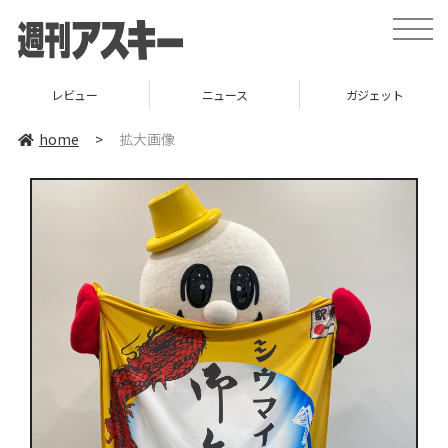
toggle
naviga
レビュー
ニュース
ガジェット
home
>
拡大画像