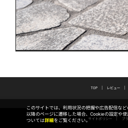
TOP
レビュー
このサイトでは、利用状況の把握や広告配信などの
以降のページに遷移した場合、Cookieの設定や
サイトポリシー
プ
ついては
詳細
をご覧ください。