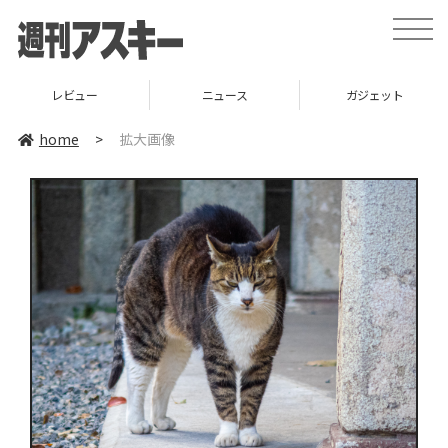
toggle
naviga
レビュー
ニュース
ガジェット
home
>
拡大画像