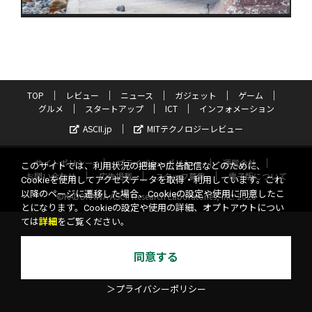
TOP
レビュー
ニュース
ガジェット
ゲーム
グルメ
スタートアップ
ICT
インフォメーション
ASCII.jp
MITテクノロジーレビュー
サイトポリシー
プライバシーポリシー
運営会社
このサイトでは、利用状況の把握や広告配信などのために、
お問い合わせ
広告掲載
スタッフ募集
電子版について
Cookieを使用してアクセスデータを取得・利用しています。これ
以降のページに遷移した場合、Cookieの設定や使用に同意したこ
©KADOKAWA ASCII Research Laboratories, Inc. 2026
とになります。Cookieの設定や使用の詳細、オプトアウトについ
ては
詳細
をご覧ください。
同意する
＞プライバシーポリシー