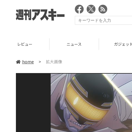
レビュー
ニュース
ガジェッ
home
>
拡大画像