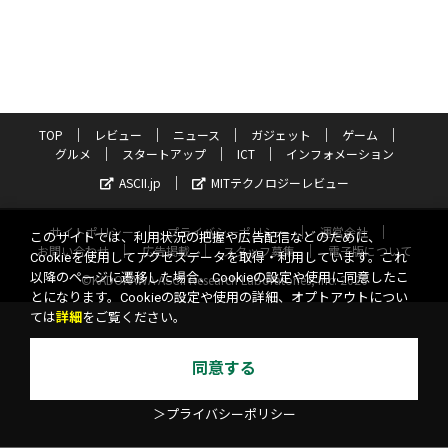
TOP
レビュー
ニュース
ガジェット
ゲーム
グルメ
スタートアップ
ICT
インフォメーション
ASCII.jp
MITテクノロジーレビュー
サイトポリシー
プライバシーポリシー
運営会社
このサイトでは、利用状況の把握や広告配信などのために、
お問い合わせ
広告掲載
スタッフ募集
電子版について
Cookieを使用してアクセスデータを取得・利用しています。これ
以降のページに遷移した場合、Cookieの設定や使用に同意したこ
©KADOKAWA ASCII Research Laboratories, Inc. 2026
とになります。Cookieの設定や使用の詳細、オプトアウトについ
ては
詳細
をご覧ください。
同意する
＞プライバシーポリシー