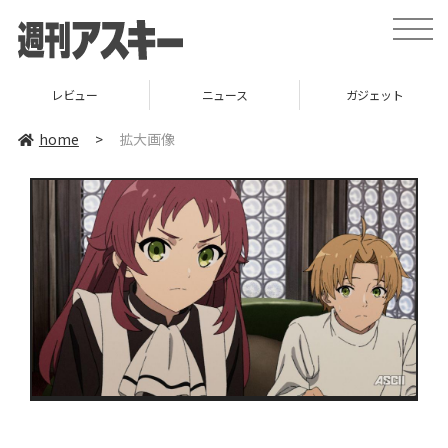
toggle
naviga
レビュー
ニュース
ガジェット
home
>
拡大画像