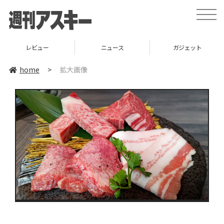
toggle
naviga
レビュー
ニュース
ガジェット
home
>
拡大画像