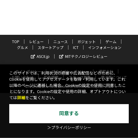
TOP
レビュー
ニュース
ガジェット
ゲーム
グルメ
スタートアップ
ICT
インフォメーション
ASCII.jp
MITテクノロジーレビュー
サイトポリシー
プライバシーポリシー
運営会社
このサイトでは、利用状況の把握や広告配信などのために、
お問い合わせ
広告掲載
スタッフ募集
電子版について
Cookieを使用してアクセスデータを取得・利用しています。これ
以降のページに遷移した場合、Cookieの設定や使用に同意したこ
©KADOKAWA ASCII Research Laboratories, Inc. 2026
とになります。Cookieの設定や使用の詳細、オプトアウトについ
ては
詳細
をご覧ください。
同意する
＞プライバシーポリシー