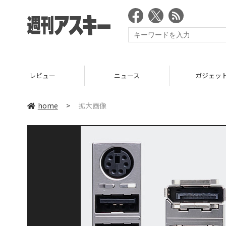
レビュー
ニュース
ガジェッ
home
>
拡大画像