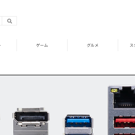
ト
ゲーム
グルメ
ス