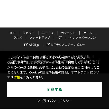
TOP
レビュー
ニュース
ガジェット
ゲーム
グルメ
スタートアップ
ICT
インフォメーション
ASCII.jp
MITテクノロジーレビュー
サイトポリシー
プライバシーポリシー
運営会社
このサイトでは、利用状況の把握や広告配信などのために、
お問い合わせ
広告掲載
スタッフ募集
電子版について
Cookieを使用してアクセスデータを取得・利用しています。これ
以降のページに遷移した場合、Cookieの設定や使用に同意したこ
©KADOKAWA ASCII Research Laboratories, Inc. 2026
とになります。Cookieの設定や使用の詳細、オプトアウトについ
ては
詳細
をご覧ください。
同意する
＞プライバシーポリシー