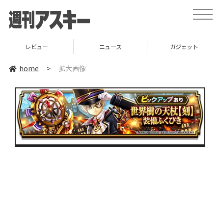
toggle
naviga
レビュー
ニュース
ガジェット
home
>
拡大画像