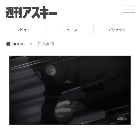
toggle
naviga
レビュー
ニュース
ガジェット
home
>
拡大画像