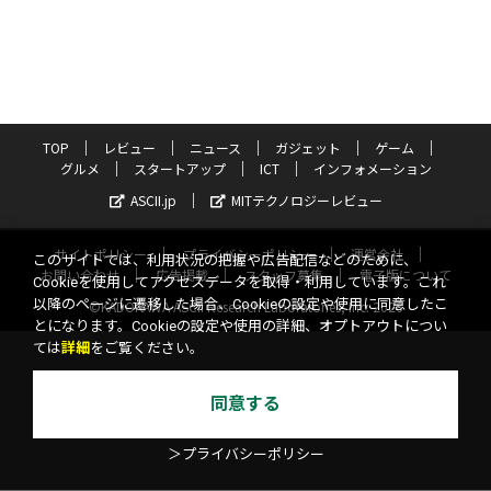
TOP
レビュー
ニュース
ガジェット
ゲーム
グルメ
スタートアップ
ICT
インフォメーション
ASCII.jp
MITテクノロジーレビュー
サイトポリシー
プライバシーポリシー
運営会社
このサイトでは、利用状況の把握や広告配信などのために、
お問い合わせ
広告掲載
スタッフ募集
電子版について
Cookieを使用してアクセスデータを取得・利用しています。これ
以降のページに遷移した場合、Cookieの設定や使用に同意したこ
©KADOKAWA ASCII Research Laboratories, Inc. 2026
とになります。Cookieの設定や使用の詳細、オプトアウトについ
ては
詳細
をご覧ください。
同意する
＞プライバシーポリシー