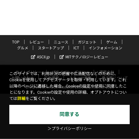
TOP
レビュー
ニュース
ガジェット
ゲーム
グルメ
スタートアップ
ICT
インフォメーション
ASCII.jp
MITテクノロジーレビュー
サイトポリシー
プライバシーポリシー
運営会社
このサイトでは、利用状況の把握や広告配信などのために、
お問い合わせ
広告掲載
スタッフ募集
電子版について
Cookieを使用してアクセスデータを取得・利用しています。これ
以降のページに遷移した場合、Cookieの設定や使用に同意したこ
©KADOKAWA ASCII Research Laboratories, Inc. 2026
とになります。Cookieの設定や使用の詳細、オプトアウトについ
ては
詳細
をご覧ください。
同意する
＞プライバシーポリシー