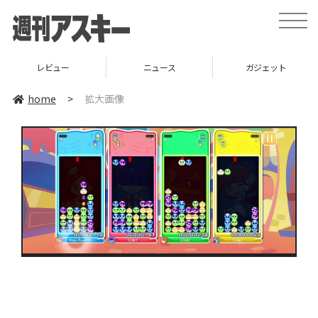
toggle
naviga
レビュー
ニュース
ガジェット
home
>
拡大画像