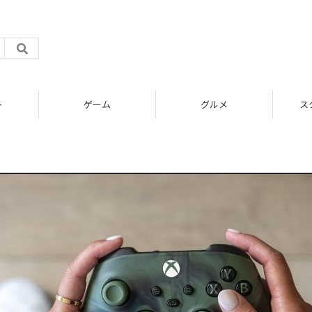
ト
ゲーム
グルメ
ス