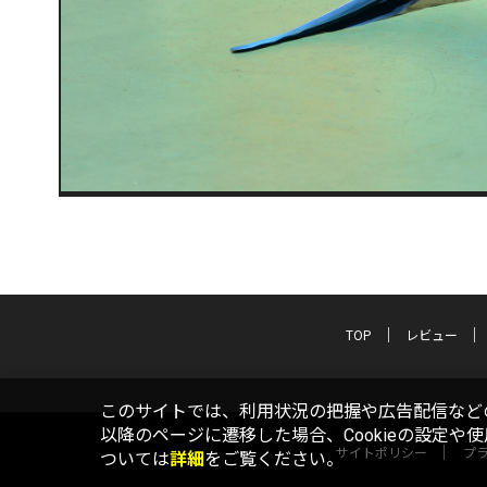
TOP
レビュー
このサイトでは、利用状況の把握や広告配信などの
以降のページに遷移した場合、Cookieの設定や
サイトポリシー
プ
ついては
詳細
をご覧ください。