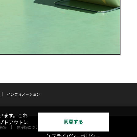
インフォメーション
います。これ
同意する
オプトアウトに
募集
電子版について
＞プライバシーポリシー