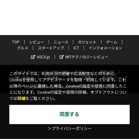
TOP
レビュー
ニュース
ガジェット
ゲーム
グルメ
スタートアップ
ICT
インフォメーション
ASCII.jp
MITテクノロジーレビュー
サイトポリシー
プライバシーポリシー
運営会社
このサイトでは、利用状況の把握や広告配信などのために、
お問い合わせ
広告掲載
スタッフ募集
電子版について
Cookieを使用してアクセスデータを取得・利用しています。これ
以降のページに遷移した場合、Cookieの設定や使用に同意したこ
©KADOKAWA ASCII Research Laboratories, Inc. 2026
とになります。Cookieの設定や使用の詳細、オプトアウトについ
ては
詳細
をご覧ください。
同意する
＞プライバシーポリシー