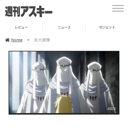
toggle
naviga
レビュー
ニュース
ガジェット
home
>
拡大画像