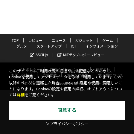
TOP
レビュー
ニュース
ガジェット
ゲーム
グルメ
スタートアップ
ICT
インフォメーション
ASCII.jp
MITテクノロジーレビュー
サイトポリシー
プライバシーポリシー
運営会社
このサイトでは、利用状況の把握や広告配信などのために、
お問い合わせ
広告掲載
スタッフ募集
電子版について
Cookieを使用してアクセスデータを取得・利用しています。これ
以降のページに遷移した場合、Cookieの設定や使用に同意したこ
©KADOKAWA ASCII Research Laboratories, Inc. 2026
とになります。Cookieの設定や使用の詳細、オプトアウトについ
ては
詳細
をご覧ください。
同意する
＞プライバシーポリシー