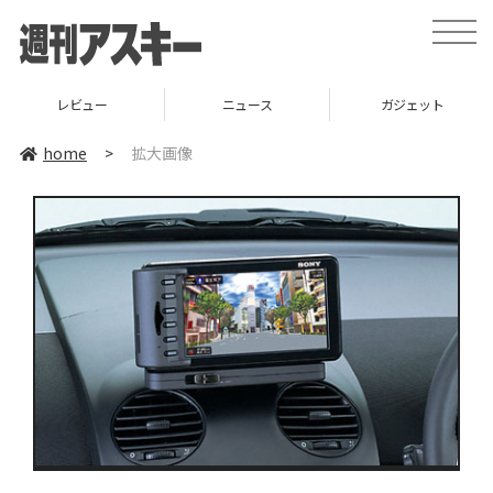
toggle
naviga
レビュー
ニュース
ガジェット
home
>
拡大画像