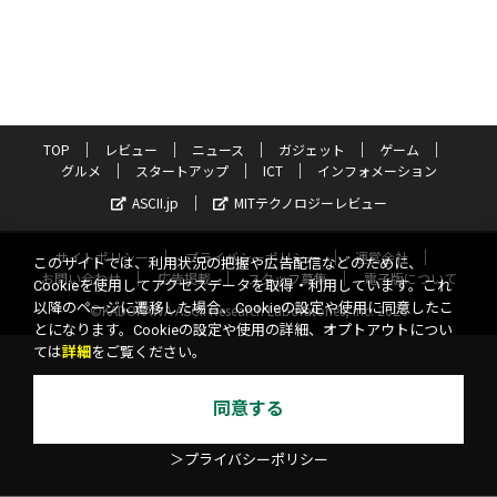
TOP
レビュー
ニュース
ガジェット
ゲーム
グルメ
スタートアップ
ICT
インフォメーション
ASCII.jp
MITテクノロジーレビュー
サイトポリシー
プライバシーポリシー
運営会社
このサイトでは、利用状況の把握や広告配信などのために、
お問い合わせ
広告掲載
スタッフ募集
電子版について
Cookieを使用してアクセスデータを取得・利用しています。これ
以降のページに遷移した場合、Cookieの設定や使用に同意したこ
©KADOKAWA ASCII Research Laboratories, Inc. 2026
とになります。Cookieの設定や使用の詳細、オプトアウトについ
ては
詳細
をご覧ください。
同意する
＞プライバシーポリシー