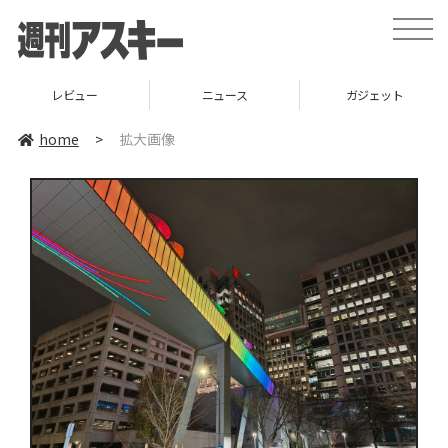
toggle
naviga
レビュー
ニュース
ガジェット
home
>
拡大画像