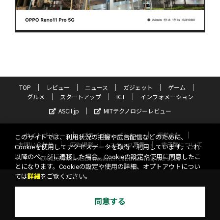
TOP
レビュー
ニュース
ガジェット
ゲーム
グルメ
スタートアップ
ICT
インフォメーション
ASCII.jp
MITテクノロジーレビュー
サイトポリシー
プライバシーポリシー
運営会社
このサイトでは、利用状況の把握や広告配信などのために、
お問い合わせ
広告掲載
スタッフ募集
電子版について
Cookieを使用してアクセスデータを取得・利用しています。これ
以降のページに遷移した場合、Cookieの設定や使用に同意したこ
©KADOKAWA ASCII Research Laboratories, Inc. 2026
とになります。Cookieの設定や使用の詳細、オプトアウトについ
ては
詳細
をご覧ください。
同意する