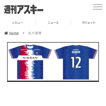
toggle
naviga
レビュー
ニュース
ガジェット
home
>
拡大画像