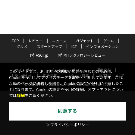
TOP
レビュー
ニュース
ガジェット
ゲーム
グルメ
スタートアップ
ICT
インフォメーション
ASCII.jp
MITテクノロジーレビュー
サイトポリシー
プライバシーポリシー
運営会社
このサイトでは、利用状況の把握や広告配信などのために、
お問い合わせ
広告掲載
スタッフ募集
電子版について
Cookieを使用してアクセスデータを取得・利用しています。これ
以降のページに遷移した場合、Cookieの設定や使用に同意したこ
©KADOKAWA ASCII Research Laboratories, Inc. 2026
とになります。Cookieの設定や使用の詳細、オプトアウトについ
ては
詳細
をご覧ください。
同意する
＞プライバシーポリシー