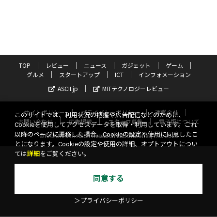
TOP
レビュー
ニュース
ガジェット
ゲーム
グルメ
スタートアップ
ICT
インフォメーション
ASCII.jp
MITテクノロジーレビュー
サイトポリシー
プライバシーポリシー
運営会社
このサイトでは、利用状況の把握や広告配信などのために、
お問い合わせ
広告掲載
スタッフ募集
電子版について
Cookieを使用してアクセスデータを取得・利用しています。これ
以降のページに遷移した場合、Cookieの設定や使用に同意したこ
©KADOKAWA ASCII Research Laboratories, Inc. 2026
とになります。Cookieの設定や使用の詳細、オプトアウトについ
ては
詳細
をご覧ください。
同意する
＞プライバシーポリシー