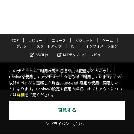
TOP
レビュー
ニュース
ガジェット
ゲーム
グルメ
スタートアップ
ICT
インフォメーション
ASCII.jp
MITテクノロジーレビュー
サイトポリシー
プライバシーポリシー
運営会社
このサイトでは、利用状況の把握や広告配信などのために、
お問い合わせ
広告掲載
スタッフ募集
電子版について
Cookieを使用してアクセスデータを取得・利用しています。これ
以降のページに遷移した場合、Cookieの設定や使用に同意したこ
©KADOKAWA ASCII Research Laboratories, Inc. 2026
とになります。Cookieの設定や使用の詳細、オプトアウトについ
ては
詳細
をご覧ください。
同意する
＞プライバシーポリシー