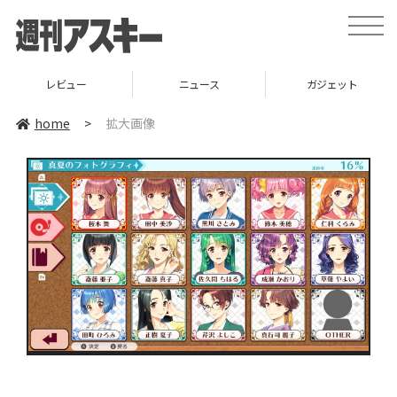
toggle
naviga
レビュー
ニュース
ガジェット
home
>
拡大画像