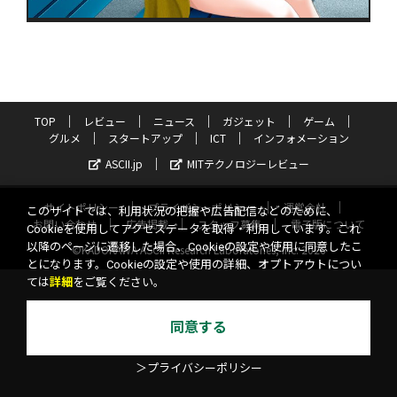
TOP
レビュー
ニュース
ガジェット
ゲーム
グルメ
スタートアップ
ICT
インフォメーション
ASCII.jp
MITテクノロジーレビュー
サイトポリシー
プライバシーポリシー
運営会社
このサイトでは、利用状況の把握や広告配信などのために、
お問い合わせ
広告掲載
スタッフ募集
電子版について
Cookieを使用してアクセスデータを取得・利用しています。これ
以降のページに遷移した場合、Cookieの設定や使用に同意したこ
©KADOKAWA ASCII Research Laboratories, Inc. 2026
とになります。Cookieの設定や使用の詳細、オプトアウトについ
ては
詳細
をご覧ください。
同意する
＞プライバシーポリシー