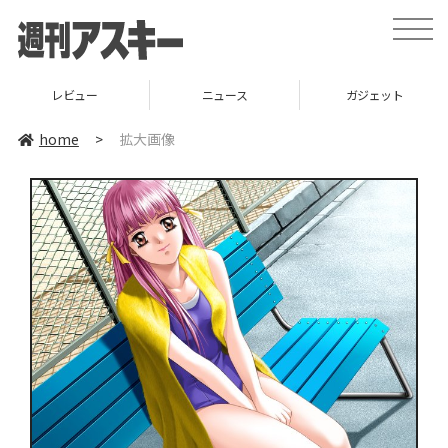
toggle
naviga
レビュー
ニュース
ガジェット
home
>
拡大画像