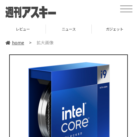
toggle
naviga
レビュー
ニュース
ガジェット
home
>
拡大画像