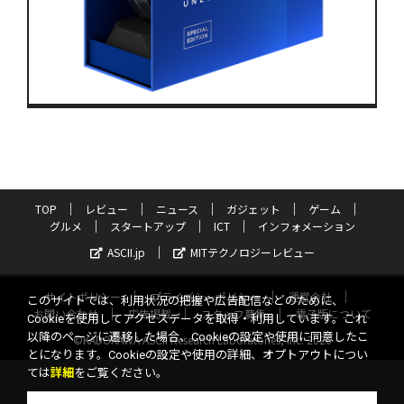
TOP
レビュー
ニュース
ガジェット
ゲーム
グルメ
スタートアップ
ICT
インフォメーション
ASCII.jp
MITテクノロジーレビュー
サイトポリシー
プライバシーポリシー
運営会社
このサイトでは、利用状況の把握や広告配信などのために、
お問い合わせ
広告掲載
スタッフ募集
電子版について
Cookieを使用してアクセスデータを取得・利用しています。これ
以降のページに遷移した場合、Cookieの設定や使用に同意したこ
©KADOKAWA ASCII Research Laboratories, Inc. 2026
とになります。Cookieの設定や使用の詳細、オプトアウトについ
ては
詳細
をご覧ください。