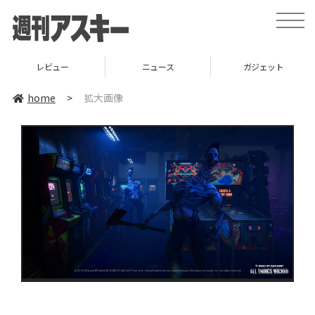
toggle
naviga
レビュー
ニュース
ガジェット
home
>
拡大画像