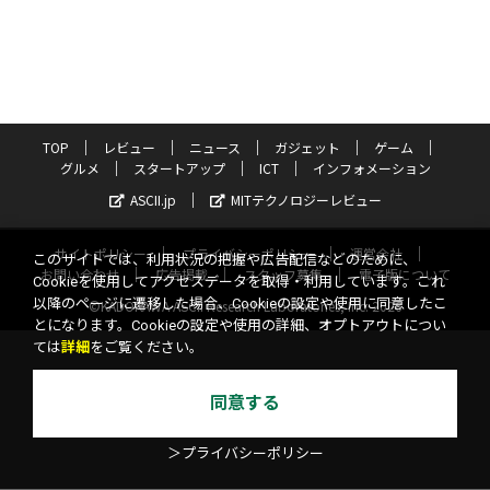
TOP
レビュー
ニュース
ガジェット
ゲーム
グルメ
スタートアップ
ICT
インフォメーション
ASCII.jp
MITテクノロジーレビュー
サイトポリシー
プライバシーポリシー
運営会社
このサイトでは、利用状況の把握や広告配信などのために、
お問い合わせ
広告掲載
スタッフ募集
電子版について
Cookieを使用してアクセスデータを取得・利用しています。これ
以降のページに遷移した場合、Cookieの設定や使用に同意したこ
©KADOKAWA ASCII Research Laboratories, Inc. 2026
とになります。Cookieの設定や使用の詳細、オプトアウトについ
ては
詳細
をご覧ください。
同意する
＞プライバシーポリシー