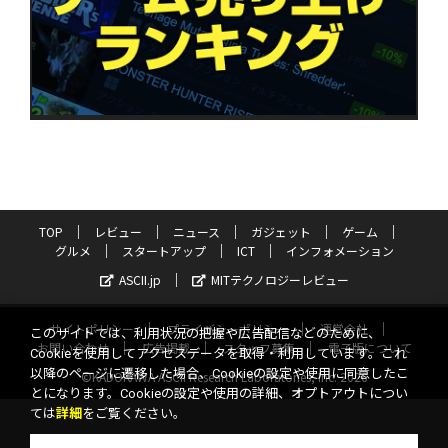
TOP
レビュー
ニュース
ガジェット
ゲーム
グルメ
スタートアップ
ICT
インフォメーション
ASCII.jp
MITテクノロジーレビュー
サイトポリシー
プライバシーポリシー
運営会社
このサイトでは、利用状況の把握や広告配信などのために、
お問い合わせ
広告掲載
スタッフ募集
電子版について
Cookieを使用してアクセスデータを取得・利用しています。これ
以降のページに遷移した場合、Cookieの設定や使用に同意したこ
©KADOKAWA ASCII Research Laboratories, Inc. 2026
とになります。Cookieの設定や使用の詳細、オプトアウトについ
ては
詳細
をご覧ください。