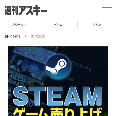
toggle
naviga
ガジェット
ゲーム
グルメ
home
>
拡大画像