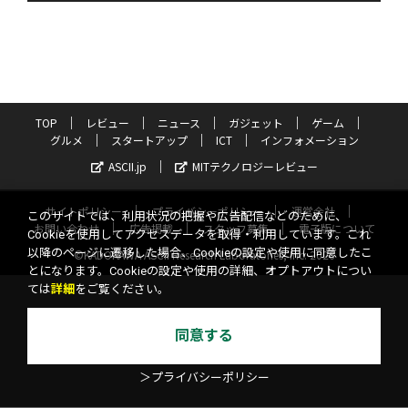
TOP
レビュー
ニュース
ガジェット
ゲーム
グルメ
スタートアップ
ICT
インフォメーション
ASCII.jp
MITテクノロジーレビュー
サイトポリシー
プライバシーポリシー
運営会社
このサイトでは、利用状況の把握や広告配信などのために、
お問い合わせ
広告掲載
スタッフ募集
電子版について
Cookieを使用してアクセスデータを取得・利用しています。これ
以降のページに遷移した場合、Cookieの設定や使用に同意したこ
©KADOKAWA ASCII Research Laboratories, Inc. 2026
とになります。Cookieの設定や使用の詳細、オプトアウトについ
ては
詳細
をご覧ください。
同意する
＞プライバシーポリシー