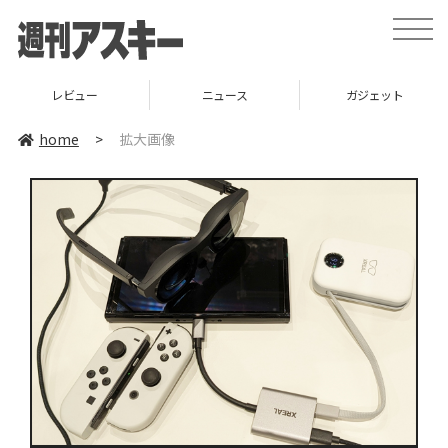
toggle
naviga
レビュー
ニュース
ガジェット
home
>
拡大画像