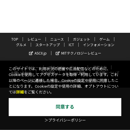
TOP
レビュー
ニュース
ガジェット
ゲーム
グルメ
スタートアップ
ICT
インフォメーション
ASCII.jp
MITテクノロジーレビュー
サイトポリシー
プライバシーポリシー
運営会社
このサイトでは、利用状況の把握や広告配信などのために、
お問い合わせ
広告掲載
スタッフ募集
電子版について
Cookieを使用してアクセスデータを取得・利用しています。これ
以降のページに遷移した場合、Cookieの設定や使用に同意したこ
©KADOKAWA ASCII Research Laboratories, Inc. 2026
とになります。Cookieの設定や使用の詳細、オプトアウトについ
ては
詳細
をご覧ください。
同意する
＞プライバシーポリシー