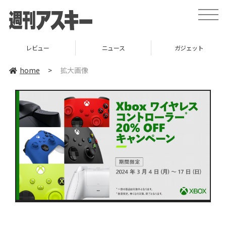
toggle
naviga
レビュー
ニュース
ガジェット
home
>
拡大画像