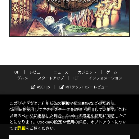
TOP
レビュー
ニュース
ガジェット
ゲーム
グルメ
スタートアップ
ICT
インフォメーション
ASCII.jp
MITテクノロジーレビュー
サイトポリシー
プライバシーポリシー
運営会社
このサイトでは、利用状況の把握や広告配信などのために、
お問い合わせ
広告掲載
スタッフ募集
電子版について
Cookieを使用してアクセスデータを取得・利用しています。これ
以降のページに遷移した場合、Cookieの設定や使用に同意したこ
©KADOKAWA ASCII Research Laboratories, Inc. 2026
とになります。Cookieの設定や使用の詳細、オプトアウトについ
ては
詳細
をご覧ください。