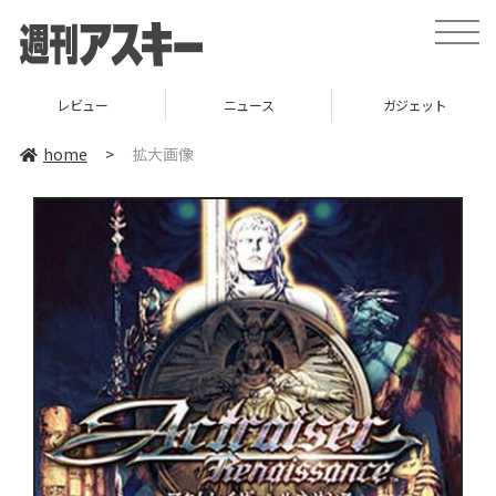
toggle
naviga
レビュー
ニュース
ガジェット
home
>
拡大画像