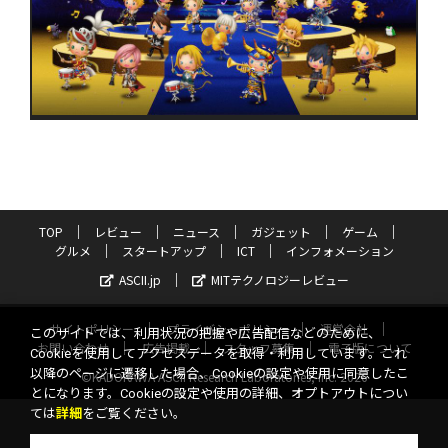
TOP
レビュー
ニュース
ガジェット
ゲーム
グルメ
スタートアップ
ICT
インフォメーション
ASCII.jp
MITテクノロジーレビュー
サイトポリシー
プライバシーポリシー
運営会社
このサイトでは、利用状況の把握や広告配信などのために、
お問い合わせ
広告掲載
スタッフ募集
電子版について
Cookieを使用してアクセスデータを取得・利用しています。これ
以降のページに遷移した場合、Cookieの設定や使用に同意したこ
©KADOKAWA ASCII Research Laboratories, Inc. 2026
とになります。Cookieの設定や使用の詳細、オプトアウトについ
ては
詳細
をご覧ください。