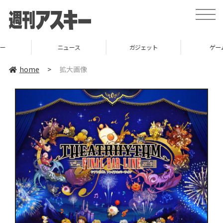
toggle
naviga
ニュース
ガジェット
ゲーム
home
>
拡大画像