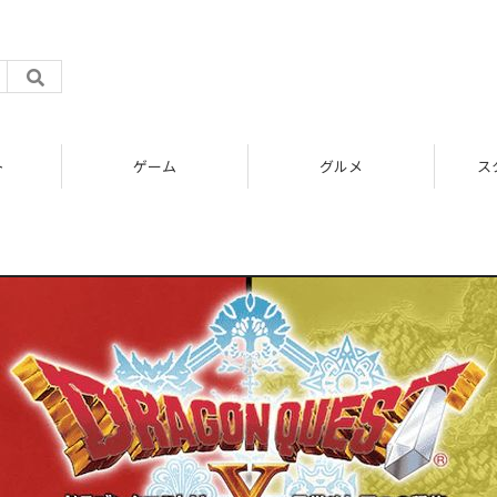
ト
ゲーム
グルメ
ス