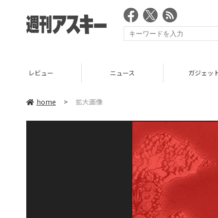
レビュー
ニュース
ガジェッ
home
>
拡大画像