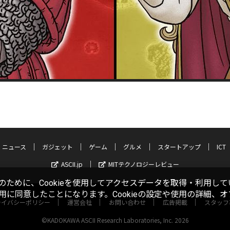
ニュース
ガジェット
ゲーム
グルメ
スタートアップ
ICT
ASCII.jp
MITテクノロジーレビュー
ために、Cookieを使用してアクセスデータを取得・利用して
使用に同意したことになります。Cookieの設定や使用の詳細、
ライバシーポリシー
運営会社
お問い合わせ
広告掲載
スタッフ
©KADOKAWA ASCII Research Laboratories, Inc. 2026