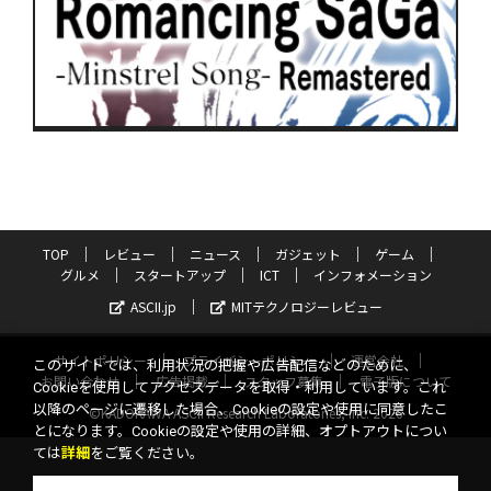
TOP
レビュー
ニュース
ガジェット
ゲーム
グルメ
スタートアップ
ICT
インフォメーション
ASCII.jp
MITテクノロジーレビュー
サイトポリシー
プライバシーポリシー
運営会社
このサイトでは、利用状況の把握や広告配信などのために、
お問い合わせ
広告掲載
スタッフ募集
電子版について
Cookieを使用してアクセスデータを取得・利用しています。これ
以降のページに遷移した場合、Cookieの設定や使用に同意したこ
©KADOKAWA ASCII Research Laboratories, Inc. 2026
とになります。Cookieの設定や使用の詳細、オプトアウトについ
ては
詳細
をご覧ください。