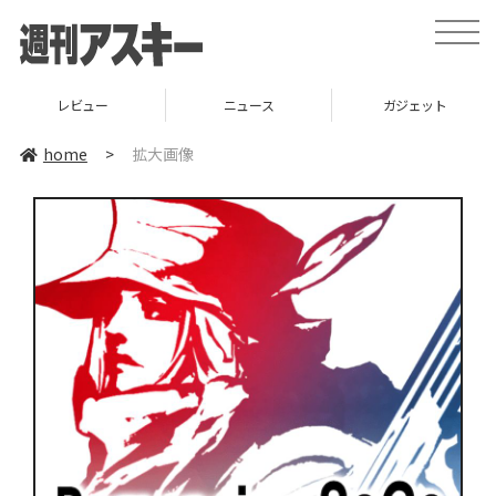
toggle
naviga
レビュー
ニュース
ガジェット
home
>
拡大画像