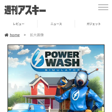
toggle
naviga
レビュー
ニュース
ガジェット
home
>
拡大画像