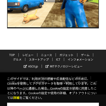
TOP
レビュー
ニュース
ガジェット
ゲーム
グルメ
スタートアップ
ICT
インフォメーション
ASCII.jp
MITテクノロジーレビュー
サイトポリシー
プライバシーポリシー
運営会社
このサイトでは、利用状況の把握や広告配信などのために、
お問い合わせ
広告掲載
スタッフ募集
電子版について
Cookieを使用してアクセスデータを取得・利用しています。これ
以降のページに遷移した場合、Cookieの設定や使用に同意したこ
©KADOKAWA ASCII Research Laboratories, Inc. 2026
とになります。Cookieの設定や使用の詳細、オプトアウトについ
ては
詳細
をご覧ください。