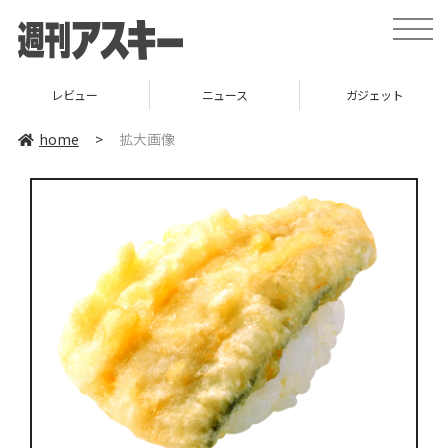
toggle
naviga
レビュー
ニュース
ガジェット
home
>
拡大画像