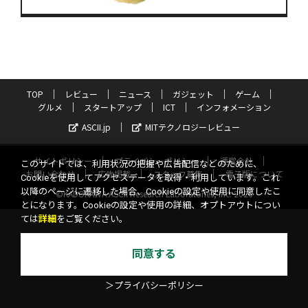
TOP
レビュー
ニュース
ガジェット
ゲーム
グルメ
スタートアップ
ICT
インフォメーション
ASCII.jp
MITテクノロジーレビュー
サイトポリシー
プライバシーポリシー
運営会社
このサイトでは、利用状況の把握や広告配信などのために、
お問い合わせ
広告掲載
スタッフ募集
電子版について
Cookieを使用してアクセスデータを取得・利用しています。これ
以降のページに遷移した場合、Cookieの設定や使用に同意したこ
©KADOKAWA ASCII Research Laboratories, Inc. 2026
とになります。Cookieの設定や使用の詳細、オプトアウトについ
ては
詳細
をご覧ください。
同意する
＞プライバシーポリシー