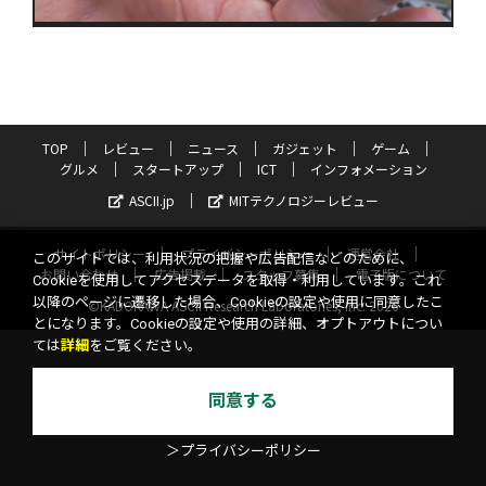
TOP
レビュー
ニュース
ガジェット
ゲーム
グルメ
スタートアップ
ICT
インフォメーション
ASCII.jp
MITテクノロジーレビュー
サイトポリシー
プライバシーポリシー
運営会社
このサイトでは、利用状況の把握や広告配信などのために、
お問い合わせ
広告掲載
スタッフ募集
電子版について
Cookieを使用してアクセスデータを取得・利用しています。これ
以降のページに遷移した場合、Cookieの設定や使用に同意したこ
©KADOKAWA ASCII Research Laboratories, Inc. 2026
とになります。Cookieの設定や使用の詳細、オプトアウトについ
ては
詳細
をご覧ください。
同意する
＞プライバシーポリシー