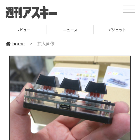
toggle
naviga
レビュー
ニュース
ガジェット
home
>
拡大画像