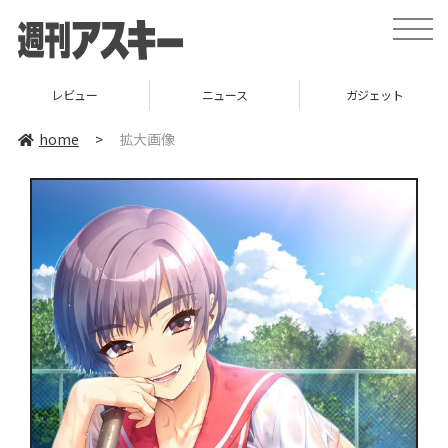
toggle
naviga
レビュー
ニュース
ガジェット
home
>
拡大画像