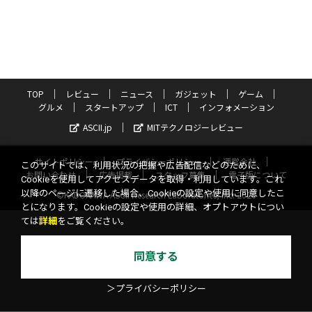
TOP
レビュー
ニュース
ガジェット
ゲーム
グルメ
スタートアップ
ICT
インフォメーション
ASCII.jp
MITテクノロジーレビュー
サイトポリシー
プライバシーポリシー
運営会社
このサイトでは、利用状況の把握や広告配信などのために、
お問い合わせ
広告掲載
スタッフ募集
電子版について
Cookieを使用してアクセスデータを取得・利用しています。これ
以降のページに遷移した場合、Cookieの設定や使用に同意したこ
©KADOKAWA ASCII Research Laboratories, Inc. 2026
とになります。Cookieの設定や使用の詳細、オプトアウトについ
ては
詳細
をご覧ください。
同意する
＞プライバシーポリシー