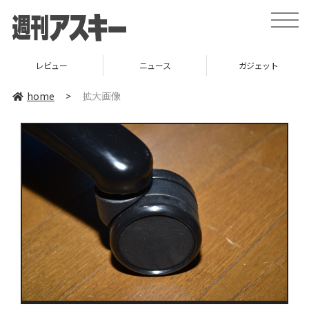
toggle
naviga
レビュー
ニュース
ガジェット
home
>
拡大画像