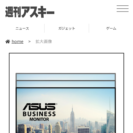
toggle
naviga
ニュース
ガジェット
ゲーム
home
>
拡大画像