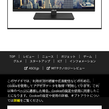
TOP
レビュー
ニュース
ガジェット
ゲーム
グルメ
スタートアップ
ICT
インフォメーション
ASCII.jp
MITテクノロジーレビュー
サイトポリシー
プライバシーポリシー
運営会社
このサイトでは、利用状況の把握や広告配信などのために、
お問い合わせ
広告掲載
スタッフ募集
電子版について
Cookieを使用してアクセスデータを取得・利用しています。これ
以降のページに遷移した場合、Cookieの設定や使用に同意したこ
©KADOKAWA ASCII Research Laboratories, Inc. 2026
とになります。Cookieの設定や使用の詳細、オプトアウトについ
ては
詳細
をご覧ください。