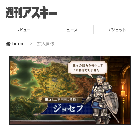
toggle
naviga
レビュー
ニュース
ガジェット
home
>
拡大画像