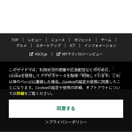
TOP
レビュー
ニュース
ガジェット
ゲーム
グルメ
スタートアップ
ICT
インフォメーション
ASCII.jp
MITテクノロジーレビュー
サイトポリシー
プライバシーポリシー
運営会社
このサイトでは、利用状況の把握や広告配信などのために、
お問い合わせ
広告掲載
スタッフ募集
電子版について
Cookieを使用してアクセスデータを取得・利用しています。これ
以降のページに遷移した場合、Cookieの設定や使用に同意したこ
©KADOKAWA ASCII Research Laboratories, Inc. 2026
とになります。Cookieの設定や使用の詳細、オプトアウトについ
ては
詳細
をご覧ください。
同意する
＞プライバシーポリシー