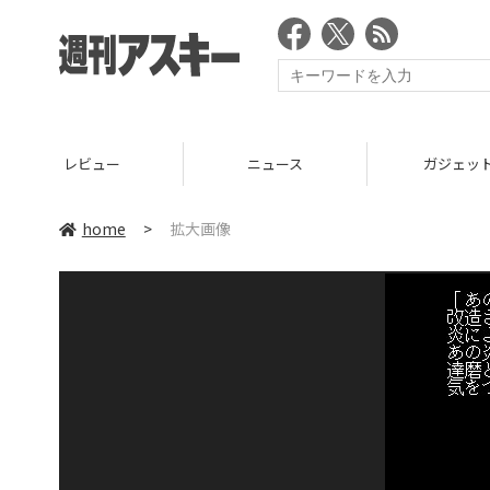
レビュー
ニュース
ガジェッ
home
>
拡大画像