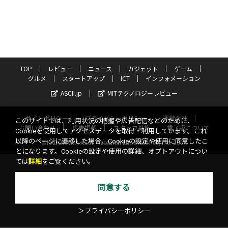
TOP
レビュー
ニュース
ガジェット
ゲーム
グルメ
スタートアップ
ICT
インフォメーション
ASCII.jp
MITテクノロジーレビュー
サイトポリシー
プライバシーポリシー
運営会社
このサイトでは、利用状況の把握や広告配信などのために、
お問い合わせ
広告掲載
スタッフ募集
電子版について
Cookieを使用してアクセスデータを取得・利用しています。これ
以降のページに遷移した場合、Cookieの設定や使用に同意したこ
©KADOKAWA ASCII Research Laboratories, Inc. 2026
とになります。Cookieの設定や使用の詳細、オプトアウトについ
ては
詳細
をご覧ください。
同意する
＞プライバシーポリシー