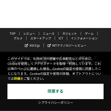
TOP
レビュー
ニュース
ガジェット
ゲーム
グルメ
スタートアップ
ICT
インフォメーション
ASCII.jp
MITテクノロジーレビュー
サイトポリシー
プライバシーポリシー
運営会社
このサイトでは、利用状況の把握や広告配信などのために、
お問い合わせ
広告掲載
スタッフ募集
電子版について
Cookieを使用してアクセスデータを取得・利用しています。これ
以降のページに遷移した場合、Cookieの設定や使用に同意したこ
©KADOKAWA ASCII Research Laboratories, Inc. 2026
とになります。Cookieの設定や使用の詳細、オプトアウトについ
ては
詳細
をご覧ください。
同意する
＞プライバシーポリシー