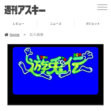
toggle
naviga
レビュー
ニュース
ガジェット
home
>
拡大画像