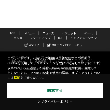
TOP
レビュー
ニュース
ガジェット
ゲーム
グルメ
スタートアップ
ICT
インフォメーション
ASCII.jp
MITテクノロジーレビュー
サイトポリシー
プライバシーポリシー
運営会社
このサイトでは、利用状況の把握や広告配信などのために、
お問い合わせ
広告掲載
スタッフ募集
電子版について
Cookieを使用してアクセスデータを取得・利用しています。これ
以降のページに遷移した場合、Cookieの設定や使用に同意したこ
©KADOKAWA ASCII Research Laboratories, Inc. 2026
とになります。Cookieの設定や使用の詳細、オプトアウトについ
ては
詳細
をご覧ください。
同意する
＞プライバシーポリシー