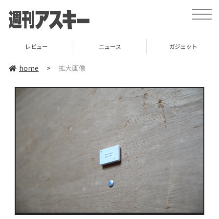
toggle
naviga
レビュー
ニュース
ガジェット
home
>
拡大画像