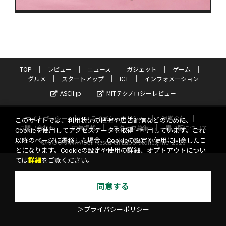
TOP
レビュー
ニュース
ガジェット
ゲーム
グルメ
スタートアップ
ICT
インフォメーション
ASCII.jp
MITテクノロジーレビュー
サイトポリシー
プライバシーポリシー
運営会社
このサイトでは、利用状況の把握や広告配信などのために、
お問い合わせ
広告掲載
スタッフ募集
電子版について
Cookieを使用してアクセスデータを取得・利用しています。これ
以降のページに遷移した場合、Cookieの設定や使用に同意したこ
©KADOKAWA ASCII Research Laboratories, Inc. 2026
とになります。Cookieの設定や使用の詳細、オプトアウトについ
ては
詳細
をご覧ください。
同意する
＞プライバシーポリシー