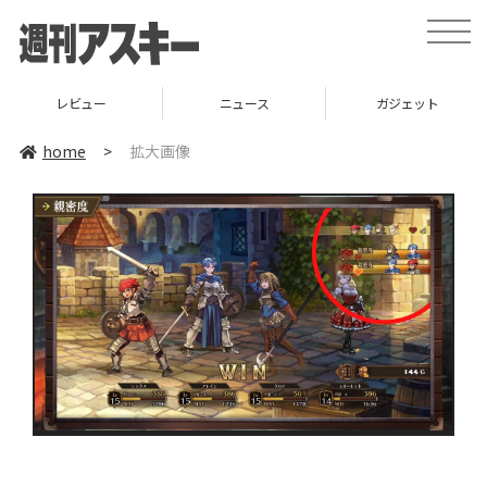
toggle
naviga
レビュー
ニュース
ガジェット
home
>
拡大画像