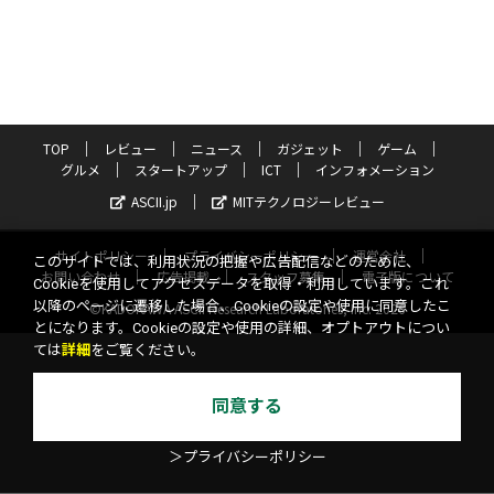
TOP
レビュー
ニュース
ガジェット
ゲーム
グルメ
スタートアップ
ICT
インフォメーション
ASCII.jp
MITテクノロジーレビュー
サイトポリシー
プライバシーポリシー
運営会社
このサイトでは、利用状況の把握や広告配信などのために、
お問い合わせ
広告掲載
スタッフ募集
電子版について
Cookieを使用してアクセスデータを取得・利用しています。これ
以降のページに遷移した場合、Cookieの設定や使用に同意したこ
©KADOKAWA ASCII Research Laboratories, Inc. 2026
とになります。Cookieの設定や使用の詳細、オプトアウトについ
ては
詳細
をご覧ください。
同意する
＞プライバシーポリシー