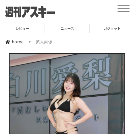
toggle
naviga
レビュー
ニュース
ガジェット
home
>
拡大画像