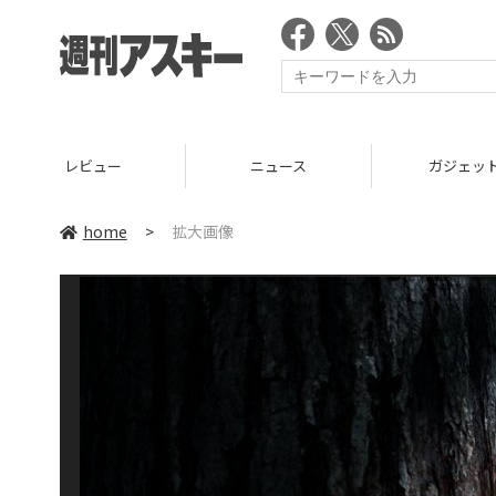
レビュー
ニュース
ガジェッ
home
>
拡大画像