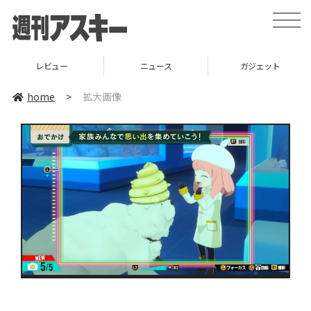
toggle
naviga
レビュー
ニュース
ガジェット
home
>
拡大画像