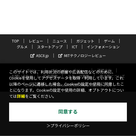
TOP
レビュー
ニュース
ガジェット
ゲーム
グルメ
スタートアップ
ICT
インフォメーション
ASCII.jp
MITテクノロジーレビュー
サイトポリシー
プライバシーポリシー
運営会社
このサイトでは、利用状況の把握や広告配信などのために、
お問い合わせ
広告掲載
スタッフ募集
電子版について
Cookieを使用してアクセスデータを取得・利用しています。これ
以降のページに遷移した場合、Cookieの設定や使用に同意したこ
©KADOKAWA ASCII Research Laboratories, Inc. 2026
とになります。Cookieの設定や使用の詳細、オプトアウトについ
ては
詳細
をご覧ください。
同意する
＞プライバシーポリシー