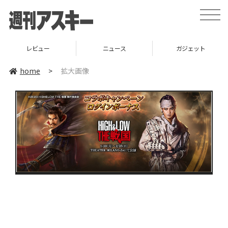
toggle
naviga
レビュー
ニュース
ガジェット
home
>
拡大画像