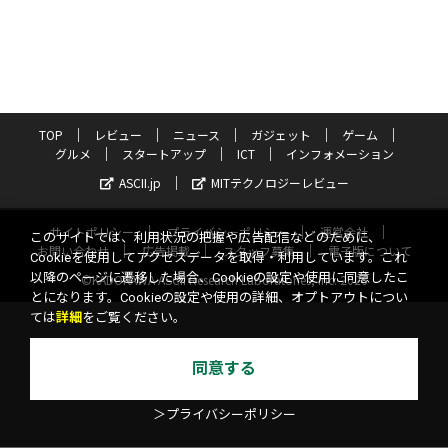
TOP
レビュー
ニュース
ガジェット
ゲーム
グルメ
スタートアップ
ICT
インフォメーション
ASCII.jp
MITテクノロジーレビュー
サイトポリシー
プライバシーポリシー
運営会社
このサイトでは、利用状況の把握や広告配信などのために、
お問い合わせ
広告掲載
スタッフ募集
電子版について
Cookieを使用してアクセスデータを取得・利用しています。これ
以降のページに遷移した場合、Cookieの設定や使用に同意したこ
©KADOKAWA ASCII Research Laboratories, Inc. 2026
とになります。Cookieの設定や使用の詳細、オプトアウトについ
ては
詳細
をご覧ください。
同意する
＞プライバシーポリシー