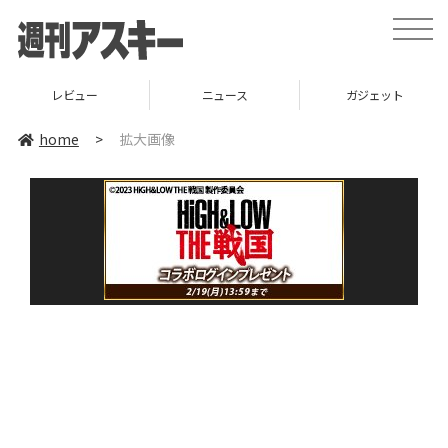
toggle
naviga
レビュー
ニュース
ガジェット
home
>
拡大画像