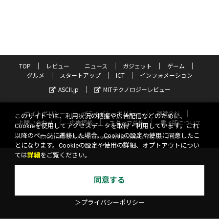
TOP
レビュー
ニュース
ガジェット
ゲーム
グルメ
スタートアップ
ICT
インフォメーション
ASCII.jp
MITテクノロジーレビュー
サイトポリシー
プライバシーポリシー
運営会社
このサイトでは、利用状況の把握や広告配信などのために、
お問い合わせ
広告掲載
スタッフ募集
電子版について
Cookieを使用してアクセスデータを取得・利用しています。これ
以降のページに遷移した場合、Cookieの設定や使用に同意したこ
©KADOKAWA ASCII Research Laboratories, Inc. 2026
とになります。Cookieの設定や使用の詳細、オプトアウトについ
ては
詳細
をご覧ください。
同意する
＞プライバシーポリシー