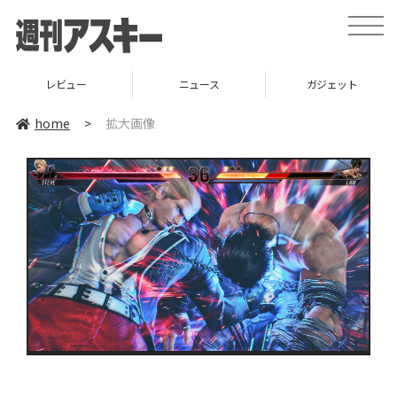
toggle
naviga
レビュー
ニュース
ガジェット
home
>
拡大画像