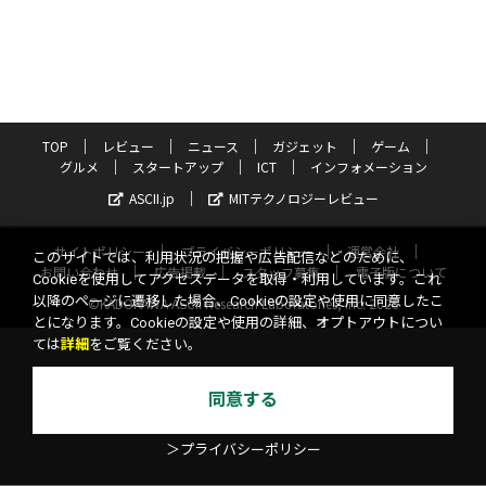
TOP
レビュー
ニュース
ガジェット
ゲーム
グルメ
スタートアップ
ICT
インフォメーション
ASCII.jp
MITテクノロジーレビュー
サイトポリシー
プライバシーポリシー
運営会社
このサイトでは、利用状況の把握や広告配信などのために、
お問い合わせ
広告掲載
スタッフ募集
電子版について
Cookieを使用してアクセスデータを取得・利用しています。これ
以降のページに遷移した場合、Cookieの設定や使用に同意したこ
©KADOKAWA ASCII Research Laboratories, Inc. 2026
とになります。Cookieの設定や使用の詳細、オプトアウトについ
ては
詳細
をご覧ください。
同意する
＞プライバシーポリシー